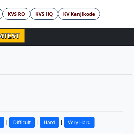
KVS RO
KVS HQ
KV Kanjikode
|
|
|
m
Difficult
Hard
Very Hard